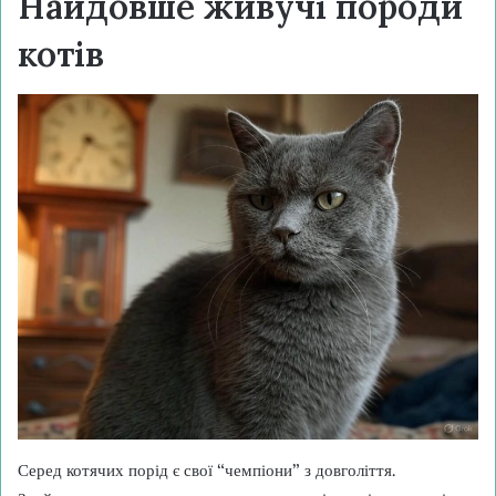
Найдовше живучі породи
котів
Серед котячих порід є свої “чемпіони” з довголіття.