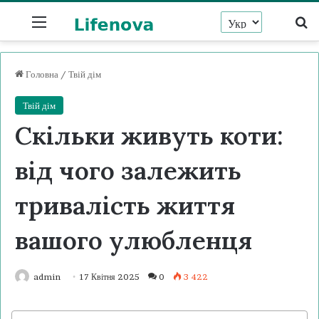
Menu
Ш
Головна
/
Твій дім
Твій дім
Скільки живуть коти:
від чого залежить
тривалість життя
вашого улюбленця
admin
17 Квітня 2025
0
3 422