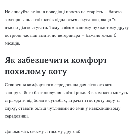
Не списуйте зміни в поведінці просто на старість – багато
захворювань літніх котів піддаються лікуванню, якщо їх
вчасно діагностувати. Тому з віком вашому пухнастому другу
потрібні частіші візити до ветеринара – бажано кожні 6
місяців.
Як забезпечити комфорт
похилому коту
Створення комфортного середовища для літнього кота –
запорука його благополуччя в пізні роки. З віком коти можуть
страждати від болю в суглобах, втрачати гостроту зору та
слуху, ставати більш чутливими до змін у навколишньому
середовищі.
Допоможіть своєму літньому другові: