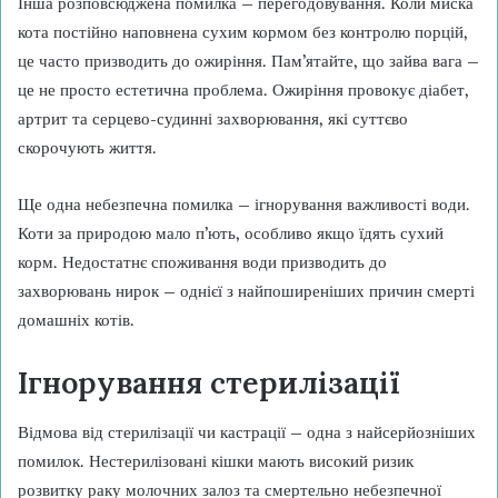
Інша розповсюджена помилка – перегодовування. Коли миска
кота постійно наповнена сухим кормом без контролю порцій,
це часто призводить до ожиріння. Пам’ятайте, що зайва вага –
це не просто естетична проблема. Ожиріння провокує діабет,
артрит та серцево-судинні захворювання, які суттєво
скорочують життя.
Ще одна небезпечна помилка – ігнорування важливості води.
Коти за природою мало п’ють, особливо якщо їдять сухий
корм. Недостатнє споживання води призводить до
захворювань нирок – однієї з найпоширеніших причин смерті
домашніх котів.
Ігнорування стерилізації
Відмова від стерилізації чи кастрації – одна з найсерйозніших
помилок. Нестерилізовані кішки мають високий ризик
розвитку раку молочних залоз та смертельно небезпечної