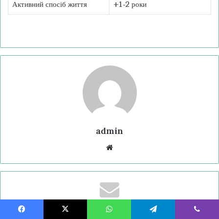
Активний спосіб життя
+1-2 роки
admin
Website
Підпишіться на нашу
Facebook
X
WhatsApp
Telegram
Viber