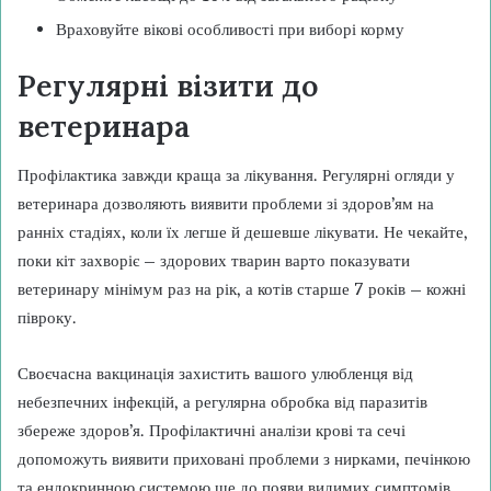
Враховуйте вікові особливості при виборі корму
Регулярні візити до
ветеринара
Профілактика завжди краща за лікування. Регулярні огляди у
ветеринара дозволяють виявити проблеми зі здоров’ям на
ранніх стадіях, коли їх легше й дешевше лікувати. Не чекайте,
поки кіт захворіє – здорових тварин варто показувати
ветеринару мінімум раз на рік, а котів старше 7 років – кожні
півроку.
Своєчасна вакцинація захистить вашого улюбленця від
небезпечних інфекцій, а регулярна обробка від паразитів
збереже здоров’я. Профілактичні аналізи крові та сечі
допоможуть виявити приховані проблеми з нирками, печінкою
та ендокринною системою ще до появи видимих симптомів.