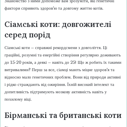
Знайомство з ними допоможе вам зрозуміти, які генетичні
фактори сприяють здоров’ю та довгому життю котів.
Сіамські коти: довгожителі
серед порід
Сіамські коти – справжні рекордсмени з довголіття. Ці
граційні, розумні та енергійні створіння регулярно доживають
до 15-20 років, а деякі – навіть до 25! Що ж робить їх такими
витривалими? Перш за все, сіамці мають міцне здоров’я та
відносно мало генетичних проблем. Вони від природи активні
і рідко страждають від ожиріння. Їхній високий інтелект та
допитливість підтримують мозкову активність навіть у
похилому віці.
Бірманські та британські коти