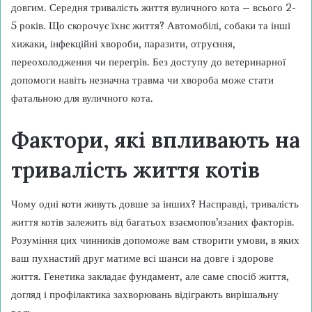
довгим. Середня тривалість життя вуличного кота – всього 2-
5 років. Що скорочує їхнє життя? Автомобілі, собаки та інші
хижаки, інфекційні хвороби, паразити, отруєння,
переохолодження чи перегрів. Без доступу до ветеринарної
допомоги навіть незначна травма чи хвороба може стати
фатальною для вуличного кота.
Фактори, які впливають на
тривалість життя котів
Чому одні коти живуть довше за інших? Насправді, тривалість
життя котів залежить від багатьох взаємопов’язаних факторів.
Розуміння цих чинників допоможе вам створити умови, в яких
ваш пухнастий друг матиме всі шанси на довге і здорове
життя. Генетика закладає фундамент, але саме спосіб життя,
догляд і профілактика захворювань відіграють вирішальну