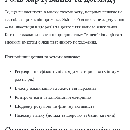
Те, що ви насипаєте в миску своєму коту, напряму впливає на
те, скільки років він проживе. Якісне збалансоване харчування
– це інвестиція в здоров’я та довголіття вашого улюбленця.
Коти – хижаки за своєю природою, тому їм необхідна дієта з
високим вмістом білків тваринного походження.
Повноцінний догляд за котами включає:
Регулярні профілактичні огляди у ветеринара (мінімум
раз на рік)
Вчасну вакцинацію та захист від паразитів
Контроль ваги та запобігання ожирінню
Щоденну розумову та фізичну активність
Належну гігієну (догляд за шерстю, зубами, кігтями)