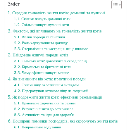
Зміст
Середня тривалість життя котів: домашні та вуличні
Скільки живуть домашні коти
Скільки живуть вуличні коти
Фактори, які впливають на тривалість життя котів
Вплив породи та генетики
Роль харчування та догляду
Стерилізація та кастрація: як це впливає
Найдовше живучі породи котів
Сіамські коти: довгожителі серед порід
Бірманські та британські коти
Чому сфінкси живуть менше
Як визначити вік кота: практичні поради
Ознаки віку за зовнішнім виглядом
Перерахунок котячого віку на людський
Як подовжити життя кота: ефективні рекомендації
Правильне харчування та режим
Регулярні візити до ветеринара
Активність та ігри для здоров’я
Поширені помилки господарів, які скорочують життя котів
Неправильне годування