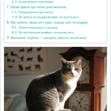
Ігнорування стерилізації
Цікаві факти про котів-довгожителів
Рекордсмени серед котів
Як любов господаря впливає на життя кота
Що робити, якщо кіт старіє: поради для господарів
Зміни в поведінці та догляді
Як забезпечити комфорт похилому коту
Висновок: турбота – запорука довгого життя кота