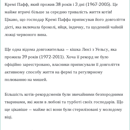
Кремі Пафф, який прожив 38 років і 3 дні (1967-2005). Це
майже втричі більше за середню тривалість життя котів!
Цікаво, що господар Кремі Паффа приписував його довголіття
дієті, яка включала броколі, яйця, індичку, та щоденній чайній
ложці червоного вина.
Ще одна відома довгожителька – кішка Люсі з Уельсу, яка
прожила 39 років (1972-2011). Хоча її рекорд не було
офіційно зареєстровано, власники приписували її довголіття
активному способу життя на фермі та регулярному
полюванню на мишей.
Більшість котів-рекордсменів були звичайними безпородними
тваринами, які жили в любові та турботі своїх господарів. Що
ще цікавіше – майже всі вони були стерилізовані у молодому
віці.