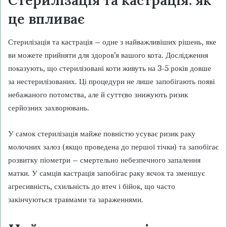
Стерилізація та кастрація: як
це впливає
Стерилізація та кастрація – одне з найважливіших рішень, яке
ви можете прийняти для здоров’я вашого кота. Дослідження
показують, що стерилізовані коти живуть на 3-5 років довше
за нестерилізованих. Ці процедури не лише запобігають появі
небажаного потомства, але й суттєво знижують ризик
серйозних захворювань.
У самок стерилізація майже повністю усуває ризик раку
молочних залоз (якщо проведена до першої тічки) та запобігає
розвитку піометри – смертельно небезпечного запалення
матки. У самців кастрація запобігає раку яєчок та зменшує
агресивність, схильність до втеч і бійок, що часто
закінчуються травмами та зараженнями.