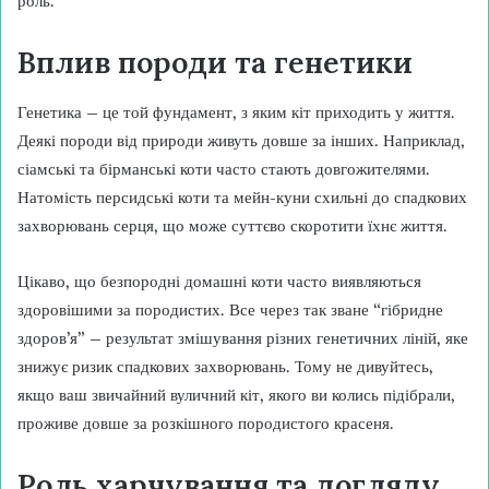
роль.
Вплив породи та генетики
Генетика – це той фундамент, з яким кіт приходить у життя.
Деякі породи від природи живуть довше за інших. Наприклад,
сіамські та бірманські коти часто стають довгожителями.
Натомість персидські коти та мейн-куни схильні до спадкових
захворювань серця, що може суттєво скоротити їхнє життя.
Цікаво, що безпородні домашні коти часто виявляються
здоровішими за породистих. Все через так зване “гібридне
здоров’я” – результат змішування різних генетичних ліній, яке
знижує ризик спадкових захворювань. Тому не дивуйтесь,
якщо ваш звичайний вуличний кіт, якого ви колись підібрали,
проживе довше за розкішного породистого красеня.
Роль харчування та догляду