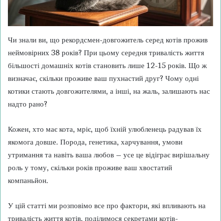
Чи знали ви, що рекордсмен-довгожитель серед котів прожив
неймовірних 38 років? При цьому середня тривалість життя
більшості домашніх котів становить лише 12-15 років. Що ж
визначає, скільки проживе ваш пухнастий друг? Чому одні
котики стають довгожителями, а інші, на жаль, залишають нас
надто рано?
Кожен, хто має кота, мріє, щоб їхній улюбленець радував їх
якомога довше. Порода, генетика, харчування, умови
утримання та навіть ваша любов – усе це відіграє вирішальну
роль у тому, скільки років проживе ваш хвостатий
компаньйон.
У цій статті ми розповімо все про фактори, які впливають на
тривалість життя котів, поділимося секретами котів-