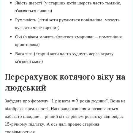
Якість шерсті (у старших котів шерсть часто тьмяніє,
з’являється сивина)
Рухливість (літні коти рухаються повільніше, можуть
кульгати через артрит)
Очі (з віком можуть з’явитися хмаринки – помутніння
кришталика)
Вага тіла (старші коти часто худнуть через втрату
м’язової маси)
Перерахунок котячого віку на
людський
Забудьте про формулу “1 рік кота = 7 років людини”. Вона не
відображає реальності. Насправді кошенята розвиваються
набагато швидше – річний кіт за рівнем розвитку відповідає
15-річному підлітку. А ось далі процес старіння
сповільнюється.