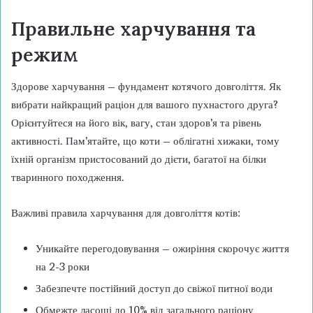
Правильне харчування та
режим
Здорове харчування – фундамент котячого довголіття. Як
вибрати найкращий раціон для вашого пухнастого друга?
Орієнтуйтеся на його вік, вагу, стан здоров’я та рівень
активності. Пам’ятайте, що коти – облігатні хижаки, тому
їхній організм пристосований до дієти, багатої на білки
тваринного походження.
Важливі правила харчування для довголіття котів:
Уникайте перегодовування – ожиріння скорочує життя
на 2-3 роки
Забезпечте постійний доступ до свіжої питної води
Обмежте ласощі до 10% від загального раціону