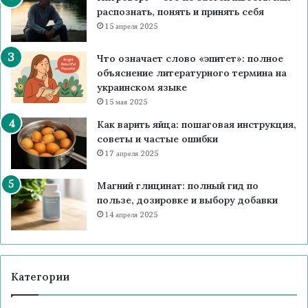
а
и
распознать, понять и принять себя
2
л
с
5
15 апреля 2025
ь
о
:
н
в
Т
Что означает слово «эпитет»: полное
о
е
О
объяснение литературного термина на
г
т
П
украинском языке
о
ы
-
д
15 мая 2025
э
1
и
к
Как варить яйца: пошаговая инструкция,
0
з
с
советы и частые ошибки
т
а
п
17 апреля 2025
р
й
е
е
н
р
н
Магний глицинат: полный гид по
а
т
д
пользе, дозировке и выбору добавки
в
о
о
14 апреля 2025
У
в
в
к
и
р
с
а
о
и
Категории
в
н
е
е