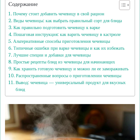
Содержание
Почему стоит добавить чечевицу в свой рацион
Виды чечевицы: как выбрать правильный сорт для блюда
Как правильно подготовить чечевицу к варке
Пошаговая инструкция: как варить чечевицу в кастрюле
Альтернативные способы приготовления чечевицы
Типичные ошибки при варке чечевицы и как их избежать
Лучшие специи и добавки для чечевицы
Простые рецепты блюд из чечевицы для начинающих
Как хранить готовую чечевицу и можно ли ее замораживать
Распространенные вопросы о приготовлении чечевицы
Вывод: чечевица — универсальный продукт для вкусных
блюд